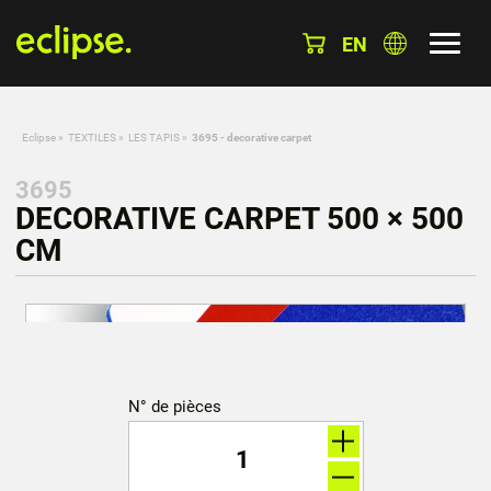
EN
Eclipse
»
TEXTILES
»
LES TAPIS
»
3695 - decorative carpet
3695
DECORATIVE CARPET 500 × 500
CM
N° de pièces