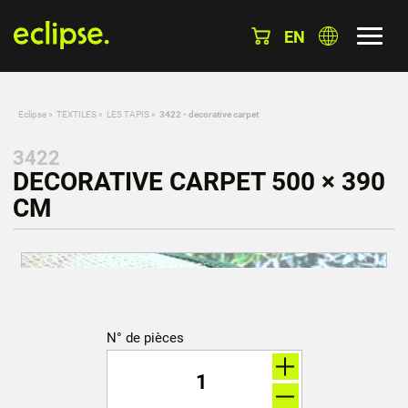
EN
Eclipse
»
TEXTILES
»
LES TAPIS
»
3422 - decorative carpet
3422
DECORATIVE CARPET 500 × 390
CM
N° de pièces