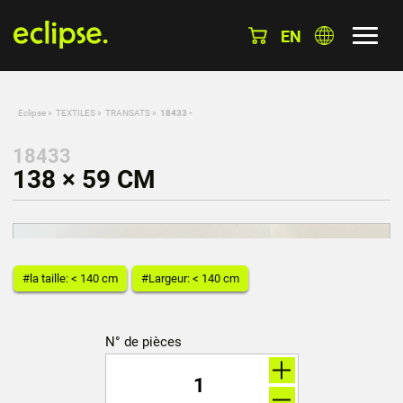
EN
Eclipse
»
TEXTILES
»
TRANSATS
»
18433 -
18433
138 × 59 CM
#la taille: < 140 cm
#Largeur: < 140 cm
N° de pièces