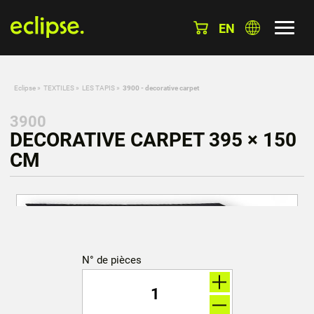
EN
Eclipse
»
TEXTILES
»
LES TAPIS
»
3900 - decorative carpet
3900
DECORATIVE CARPET 395 × 150
CM
N° de pièces