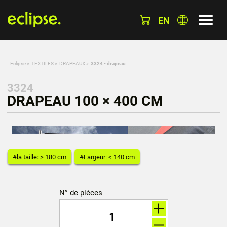
EN
Eclipse
»
TEXTILES
»
DRAPEAUX
»
3324 - drapeau
3324
DRAPEAU 100 × 400 CM
#la taille: > 180 cm
#Largeur: < 140 cm
N° de pièces