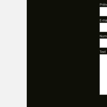
Prén
E-ma
Numé
Text