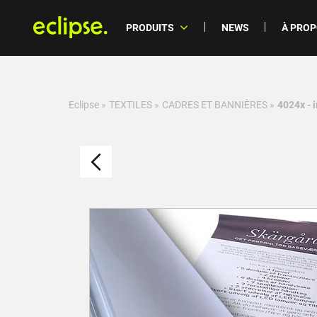
PRODUITS
NEWS
À PRO
Eclipse
»
TEXTILES
»
CADRES ET BANNIÈRES
»
4024x - 