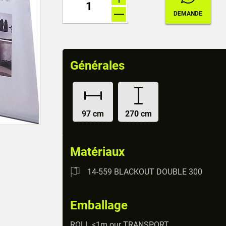
Générales
97 cm
270 cm
Matériaux
14-559 BLACKOUT DOUBLE 300
Emballage
ROLL <1m our TRANSPORT