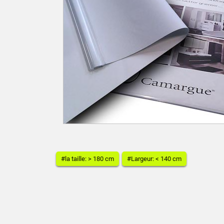
#la taille: > 180 cm
#Largeur: < 140 cm