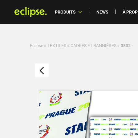
PRODUITS
NEWS
À PRO
Eclipse
»
TEXTILES
»
CADRES ET BANNIÈRES
»
3802 -