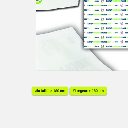
#la taille: > 180 cm
#Largeur: > 180 cm