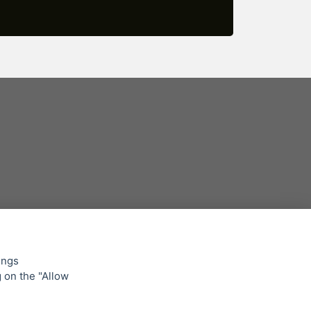
ings
g on the "Allow
lowing