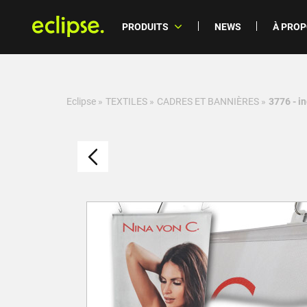
PRODUITS
NEWS
À PRO
Eclipse
»
TEXTILES
»
CADRES ET BANNIÈRES
»
3776 - i