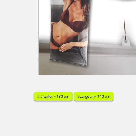
#la taille: > 180 cm
#Largeur: < 140 cm