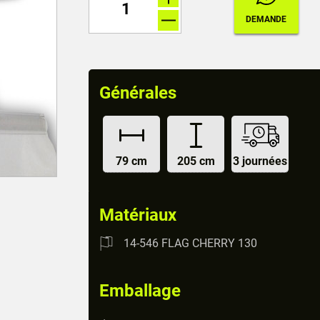
Générales
79 cm
205 cm
3 journées
Matériaux
14-546 FLAG CHERRY 130
Emballage