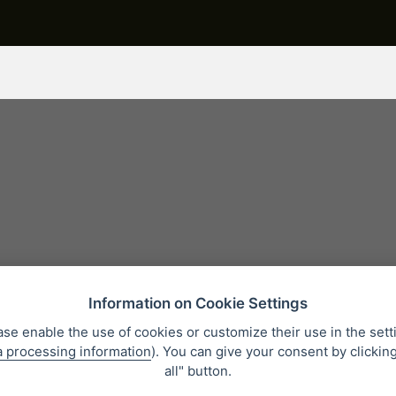
Information on Cookie Settings
ase enable the use of cookies or customize their use in the sett
a processing information
). You can give your consent by clickin
Protection des données personnelles
Qui sommes-nous?
Whistleb
all" button.