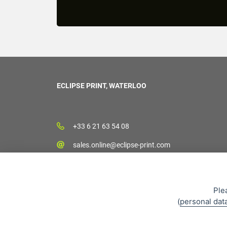
ECLIPSE PRINT, WATERLOO
+33 6 21 63 54 08
sales.online@eclipse-print.com
Ple
(
personal dat
CGV