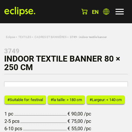
EN
Eclipse
»
TEXTILES
»
CADRES ET BANNIÈRES
»
3749 - indoor textile banner
3749
INDOOR TEXTILE BANNER 80 ×
250 CM
#Suitable for: festival
#la taille: > 180 cm
#Largeur: < 140 cm
1 pc
€
90,00
/pc
2-5 pcs
€
75,00
/pc
6-10 pcs
€
55,00
/pc