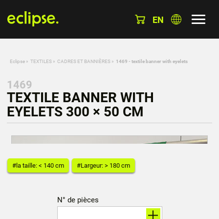
EN
Eclipse
»
TEXTILES
»
CADRES ET BANNIÈRES
»
1469 - textile banner with eyelets
1469
TEXTILE BANNER WITH
EYELETS 300 × 50 CM
#la taille: < 140 cm
#Largeur: > 180 cm
N° de pièces