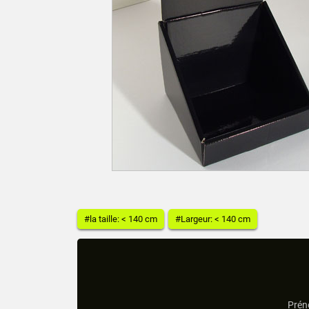
#la taille: < 140 cm
#Largeur: < 140 cm
Prén