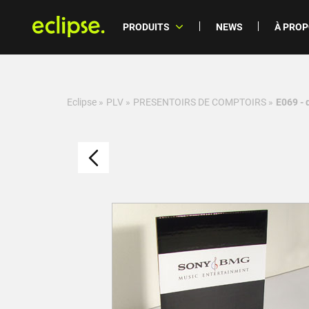
PRODUITS
NEWS
À PRO
Eclipse
»
PLV
»
PRESENTOIRS DE COMPTOIRS
»
E069 - 