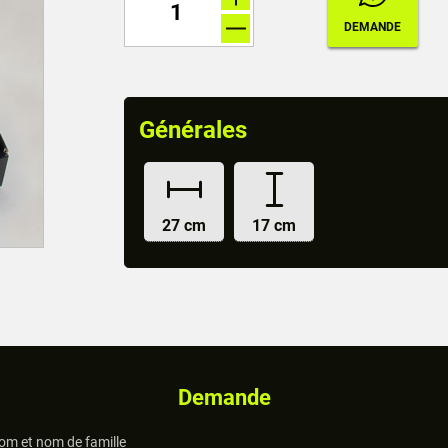
Générales
27 cm
17 cm
Demande
om et nom de famille