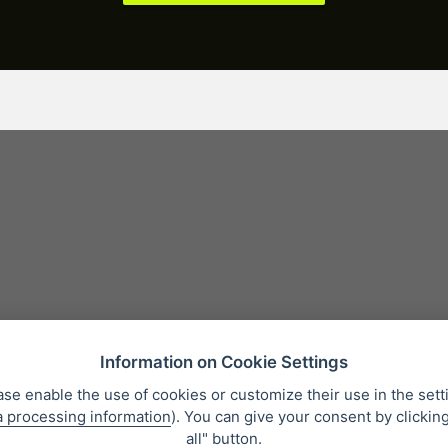
Information on Cookie Settings
ase enable the use of cookies or customize their use in the sett
a processing information
). You can give your consent by clickin
Protection des données personnelles
Qui sommes-nous?
Whistleb
all" button.