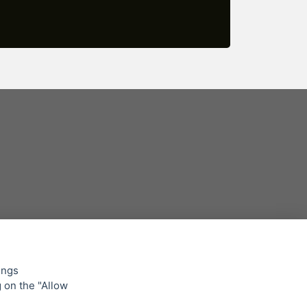
ings
g on the "Allow
lowing