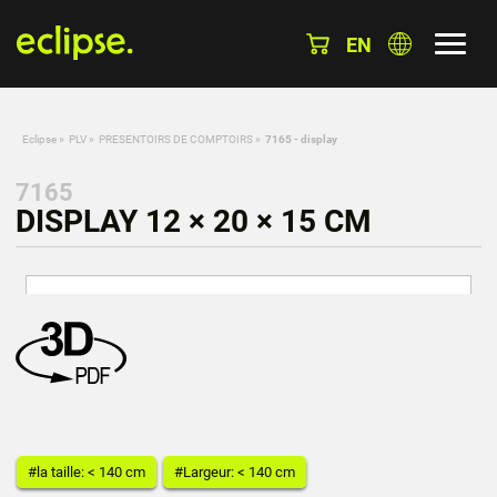
EN
Eclipse
»
PLV
»
PRESENTOIRS DE COMPTOIRS
»
7165 - display
7165
DISPLAY 12 × 20 × 15 CM
#la taille: < 140 cm
#Largeur: < 140 cm