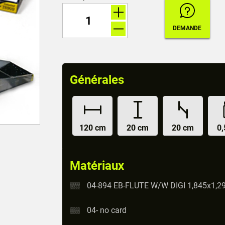
Générales
120 cm
20 cm
20 cm
0,
Matériaux
04-894 EB-FLUTE W/W DIGI 1,845x1,2
04- no card