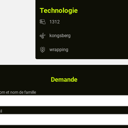
Technologie
1312
kongsberg
wrapping
Demande
om et nom de famille
il