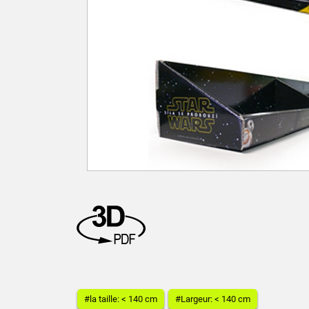
#la taille: < 140 cm
#Largeur: < 140 cm