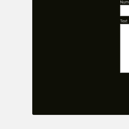
Numé
Text