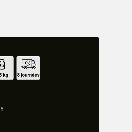
5 kg
8 journées
95