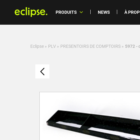
PRODUITS
NEWS
À PRO
Eclipse
»
PLV
»
PRESENTOIRS DE COMPTOIRS
»
5972 - 