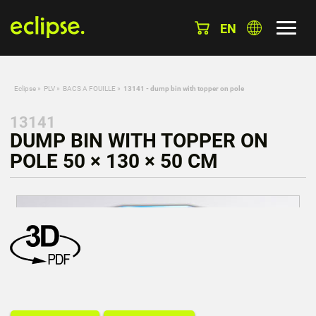
EN
Eclipse
»
PLV
»
BACS A FOUILLE
»
13141 - dump bin with topper on pole
13141
DUMP BIN WITH TOPPER ON
POLE 50 × 130 × 50 CM