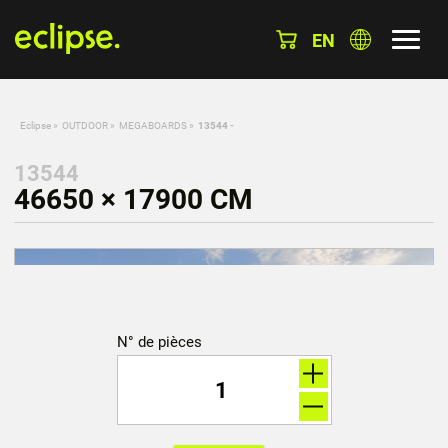
EN
Eclipse
»
OUTDOOR
»
MEGABOARDS
»
13544 -
13544
46650 × 17900 CM
N° de pièces