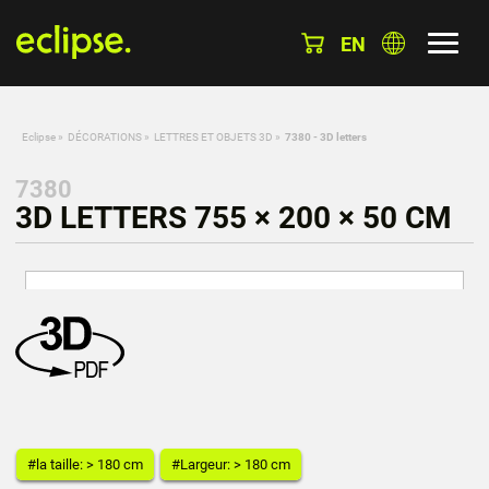
EN
Eclipse
»
DÉCORATIONS
»
LETTRES ET OBJETS 3D
»
7380 - 3D letters
7380
3D LETTERS 755 × 200 × 50 CM
#la taille: > 180 cm
#Largeur: > 180 cm