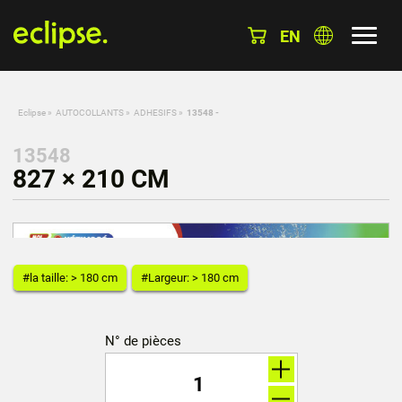
EN
Eclipse
»
AUTOCOLLANTS
»
ADHESIFS
»
13548 -
13548
827 × 210 CM
#la taille: > 180 cm
#Largeur: > 180 cm
N° de pièces